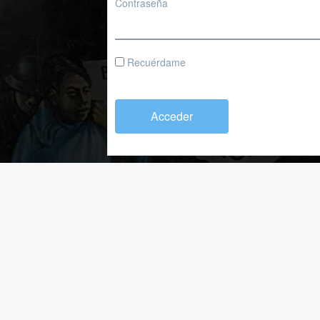
Contraseña
Recuérdame
Acceder