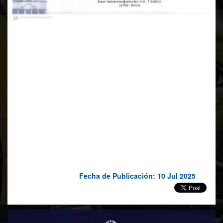
2da. CONVOCATORIA ASAMBLEA DE DOCENTES
ORDINARIA
FACULTAD DE DERECHO Y CIENCIAS POLÍTICAS
Elección del comité electoral para elegir la nueva asociación
facultativa de docentes de la Facultad de derecho y Ciencias
Políticas.
Día:
jueves de julio de 2025
Horas:
11:00 a.m.
Lugar:
Salón Intercultural de la Facultad de Derecho y
Ciencias Políticas
Fecha de Publicación: 10 Jul 2025