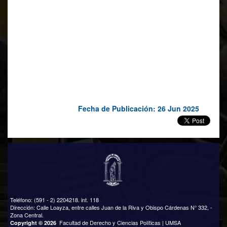
Derecho dependiente de la Facultad de Derecho y Ciencias
Políticas del Universidad Mayor de San Andrés, comunican a
los estudiantes de los cinco paralelos de las materias: CJR206
Derecho Internacional Público Paralelos D, Ey G, impartidas
por la Docente Karen longaric Rodriguez Ph.D. a la reunión
informativa para el día lunes 30 de junio de 2025 a horas
11:00 en el Paraninfo Facultativo FDCP
Fecha de Publicación: 26 Jun 2025
Teléfono: (591 - 2) 2204218. int. 118
Dirección: Calle Loayza, entre calles Juan de la Riva y Obispo Cárdenas N° 332, -
Zona Central.
Facultad de Derecho y Ciencias Políticas | UMSA
Copyright © 2026